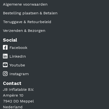
Algemene voorwaarden
Bestelling plaatsen & Betalen
Teruggave & Retourbeleid
Verzenden & Bezorgen
Social
Social
Facebook
LinkedIn
Youtube
Instagram
Contact
JB Inflatable B.V.
Ampère 10
7942 DD Meppel
Nederland