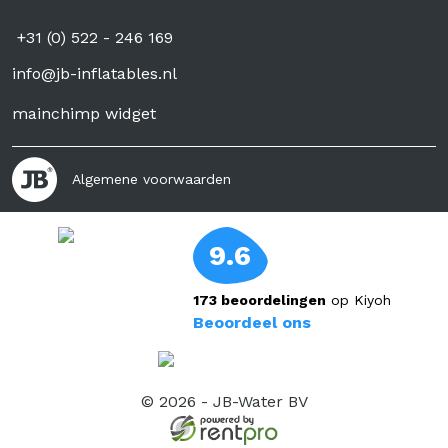
+31 (0) 522 - 246 169
info@jb-inflatables.nl
mainchimp widget
Algemene voorwaarden
9.6
173 beoordelingen
op Kiyoh
Beoordeel ons
© 2026 - JB-Water BV