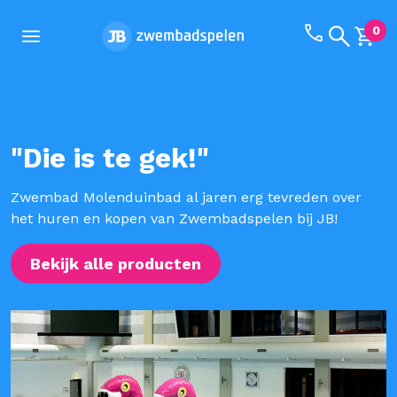
Bel ons op
0
Zoekveld
menu
winke
"Die is te gek!"
Zwembad Molenduinbad al jaren erg tevreden over
het huren en kopen van Zwembadspelen bij JB!
Bekijk alle producten