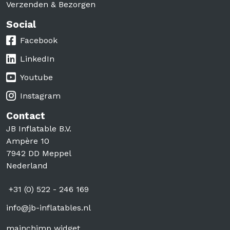
Verzenden & Bezorgen
Social
Social
Facebook
LinkedIn
Youtube
Instagram
Contact
JB Inflatable B.V.
Ampère 10
7942 DD Meppel
Nederland
+31 (0) 522 - 246 169
info@jb-inflatables.nl
mainchimp widget